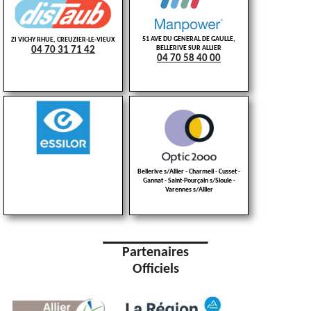
51 AVE DU GENERAL DE GAULLE,
ZI VICHY RHUE, CREUZIER-LE-VIEUX
BELLERIVE SUR ALLIER
04 70 31 71 42
04 70 58 40 00
Bellerive s/Allier - Charmeil - Cusset -
Gannat - Saint-Pourçain s/Sioule -
Varennes s/Allier
Partenaires
Officiels