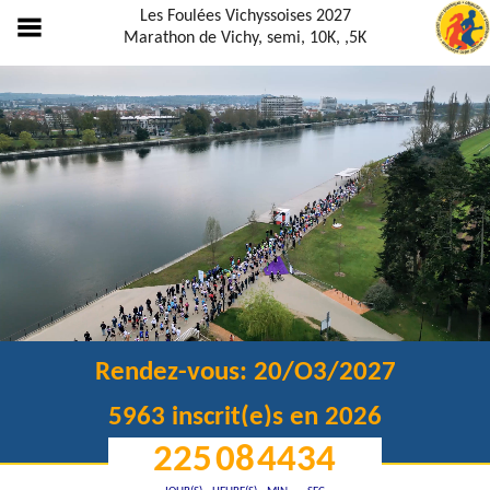
Les Foulées Vichyssoises 2027
Marathon de Vichy, semi, 10K, ,5K
Rendez-vous: 20/O3/2027
5963
inscrit(e)s en 2026
225
08
44
34