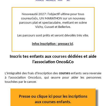
JOUR(S)
HEURE(S)
MIN
SEC
Nouveauté 2027: l’objectif ultime pour tous
coureur(e)s, UN MARATHON sur un nouveau
parcours plat et spectaculaire, mettant en scène
Vichy, Cusset et Bellerive.
Les parcours sont prêts et seront dévoilés très vite.
infos inscription : pressez ici
.
Inscris tes enfants aux
courses
dédiées et aide
l'association Onco&Co
L'intégralité des frais d'inscription des
courses
enfants sera reversée
à l'association Onco&co, qui œuvre pour aider les personnes
touchées par le cancer.
Presse ou clique ici pour les incriptions
aux
courses
enfants.